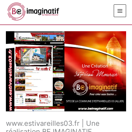
Aller
au
contenu
www.estivareilles03.fr | Une
réalisation BE IMAGINATIF